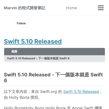
Skip
Skip
Skip
Marvin 的程式開發筆記
Home
Toggle
to
to
to
Tog
Skip
search
primary
content
footer
men
links
navigation
Follow
Swift 5.10 Released
概覽
Swift 5.10 Released - 下一個版本就是 Swift 6
Swift 5.10 Released - 下一個版本就是 Swift
6
以下文章內容，來自 Swift.org 的
Swift 5.10 Released
，
由 Holly Borla 撰寫。
Holly BorlaHolly Borla Holly Borla 是 Apple Swift 團隊