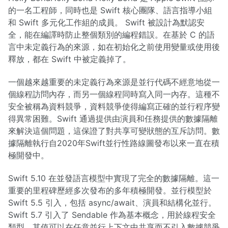
的一名工程師，同時也是 Swift 核心團隊、語言指導小組
和 Swift 多元化工作組的成員。 Swift 被設計為默認安
全，能在編譯時防止整個類別的編程錯誤。在基於 C 的語
言中未定義行為的來源，如在初始化之前使用變量或使用後
釋放，都在 Swift 中被定義掉了。
一個越來越重要的未定義行為來源是並行代碼不經意地從一
個線程訪問內存，而另一個線程同時寫入同一內存。這種不
安全被稱為資料競爭，資料競爭使得編寫正確的並行程序變
得異常困難。Swift 通過提供由演員和任務提供的數據隔離
來解決這個問題，這保證了對共享可變狀態的互斥訪問。數
據隔離執行自2020年Swift並行性路線圖發布以來一直在積
極開發中。
Swift 5.10 在並發語言模型中實現了完全的數據隔離。這一
重要的里程碑歷經多次發布的多年積極開發。並行模型於
Swift 5.5 引入，包括 async/await、演員和結構化並行。
Swift 5.7 引入了 Sendable 作為基本概念，用於線程安全
類型，其值可以在任意並行上下文中共享而不引入數據競爭