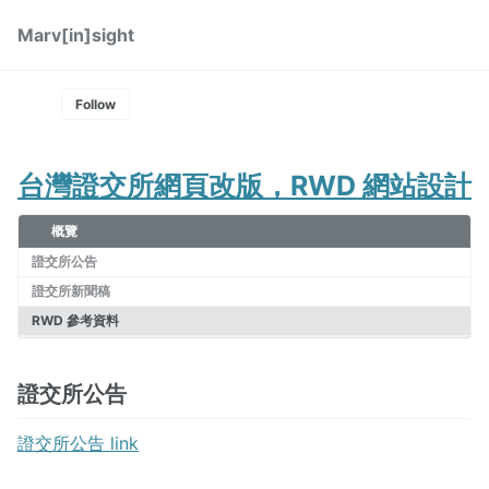
Skip
Skip
Skip
Marv[in]sight
Toggle
to
to
to
Skip
search
primary
content
footer
links
navigation
Follow
台灣證交所網頁改版，RWD 網站設計
概覽
證交所公告
證交所新聞稿
RWD 參考資料
證交所公告
證交所公告 link