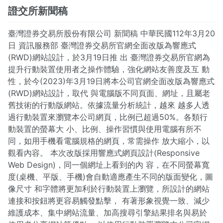
證交所新聞稿
臺灣證券交易所股份有限公司 新聞稿 中華民國112年3月20
日 資訊服務部 臺灣證券交易所官網全面改版為響應式
(RWD)網站設計，於3月19日推 出 臺灣證券交易所官網為
提升行動裝置使用者之操作體驗，強化網站友善度及互 動
性，於今(2023)年3月19日將本公司官網全面改版為響應式
(RWD)網站設計，取代 與電腦版不同頁面、網址，且屬老
舊技術的行動版網站。依據流量分析統計，越來 越多人透
過行動裝置來瀏覽本公司網頁，比例已超過50%。各類行
動裝置的螢幕大 小、比例、操作習慣與使用電腦有所不
同，如用手機看電腦規格的網頁，常需操作 放大縮小，以
觀看內容。 本次改版採用響應式網頁設計(Responsive
Web Design)，同一個網址上看到的內 容，在不同螢幕寬
度(桌機、平版、手機)會自動適應產生不同的版面變化，圖
像尺寸 和字體將更加利於行動裝置上瀏覽，所設計的網站
連接和按鈕將更容易觸發點擊， 有著形象視覺一致、減少
維護成本、集中網站流量、加高搜尋引擎結果排名與易於