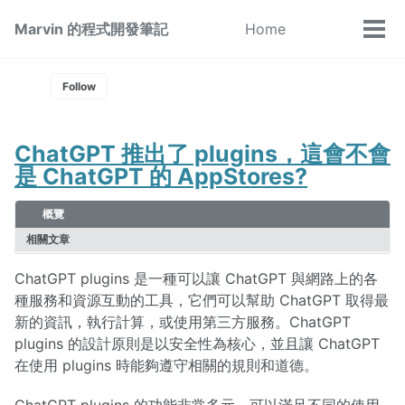
Skip
Skip
Skip
Marvin 的程式開發筆記
Home
Toggle
to
to
to
Tog
Skip
search
primary
content
footer
men
links
navigation
Follow
ChatGPT 推出了 plugins，這會不會
是 ChatGPT 的 AppStores?
概覽
相關文章
ChatGPT plugins 是一種可以讓 ChatGPT 與網路上的各
種服務和資源互動的工具，它們可以幫助 ChatGPT 取得最
新的資訊，執行計算，或使用第三方服務。ChatGPT
plugins 的設計原則是以安全性為核心，並且讓 ChatGPT
在使用 plugins 時能夠遵守相關的規則和道德。