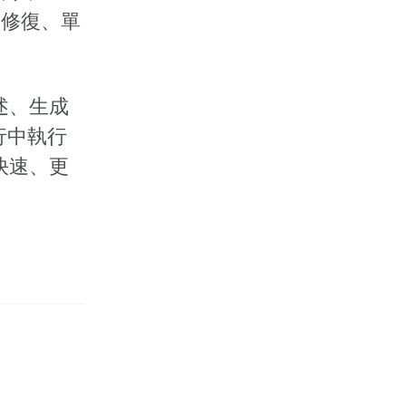
錯誤修復、單
描述、生成
行中執行
更快速、更
。