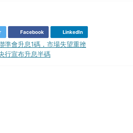
r
Facebook
LinkedIn
聯準會升息1碼，市場失望重挫
央行宣布升息半碼