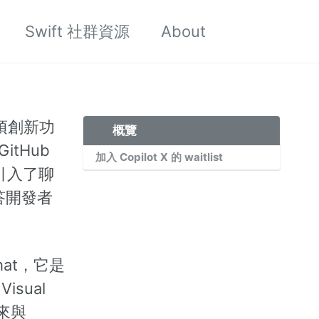
Swift 社群資源
About
Toggle
search
的一項創新功
概覽
tHub
加入 Copilot X 的 waitlist
，還引入了聊
答開發者
Chat，它是
isual
來與