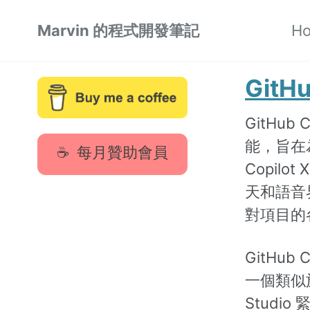
Skip
Skip
Skip
Marvin 的程式開發筆記
H
to
to
to
Skip
primary
content
footer
links
navigation
GitHu
GitHub
能，旨在為
每月贊助會員
Copilo
天和語音
對項目的
GitHub 
一個類似於 
Stud