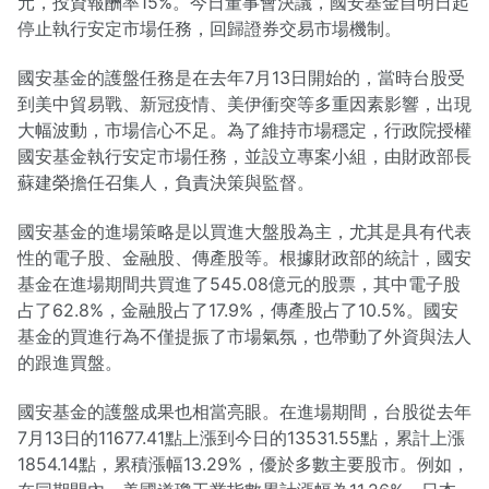
元，投資報酬率15%。今日董事會決議，國安基金自明日起
停止執行安定市場任務，回歸證券交易市場機制。
國安基金的護盤任務是在去年7月13日開始的，當時台股受
到美中貿易戰、新冠疫情、美伊衝突等多重因素影響，出現
大幅波動，市場信心不足。為了維持市場穩定，行政院授權
國安基金執行安定市場任務，並設立專案小組，由財政部長
蘇建榮擔任召集人，負責決策與監督。
國安基金的進場策略是以買進大盤股為主，尤其是具有代表
性的電子股、金融股、傳產股等。根據財政部的統計，國安
基金在進場期間共買進了545.08億元的股票，其中電子股
占了62.8%，金融股占了17.9%，傳產股占了10.5%。國安
基金的買進行為不僅提振了市場氣氛，也帶動了外資與法人
的跟進買盤。
國安基金的護盤成果也相當亮眼。在進場期間，台股從去年
7月13日的11677.41點上漲到今日的13531.55點，累計上漲
1854.14點，累積漲幅13.29%，優於多數主要股市。例如，