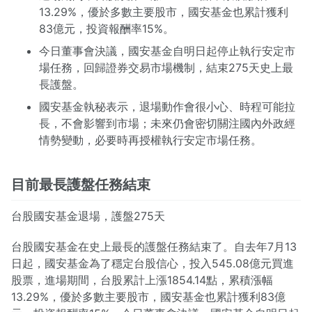
13.29%，優於多數主要股市，國安基金也累計獲利
83億元，投資報酬率15%。
今日董事會決議，國安基金自明日起停止執行安定市
場任務，回歸證券交易市場機制，結束275天史上最
長護盤。
國安基金執秘表示，退場動作會很小心、時程可能拉
長，不會影響到市場；未來仍會密切關注國內外政經
情勢變動，必要時再授權執行安定市場任務。
目前最長護盤任務結束
台股國安基金退場，護盤275天
台股國安基金在史上最長的護盤任務結束了。自去年7月13
日起，國安基金為了穩定台股信心，投入545.08億元買進
股票，進場期間，台股累計上漲1854.14點，累積漲幅
13.29%，優於多數主要股市，國安基金也累計獲利83億