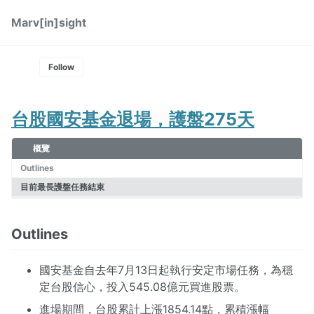
Skip
Skip
Skip
Marv[in]sight
Toggle
to
to
to
Skip
search
primary
content
footer
links
navigation
Follow
台股國安基金退場，護盤275天
概覽
Outlines
目前最長護盤任務結束
Outlines
國安基金自去年7月13日起執行安定市場任務，為穩
定台股信心，投入545.08億元買進股票。
進場期間，台股累計上漲1854.14點，累積漲幅