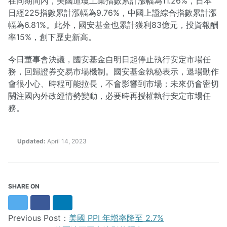
在同期間內，美國道瓊工業指數累計漲幅為11.26%，日本
日經225指數累計漲幅為9.76%，中國上證綜合指數累計漲
幅為6.81%。此外，國安基金也累計獲利83億元，投資報酬
率15%，創下歷史新高。
今日董事會決議，國安基金自明日起停止執行安定市場任
務，回歸證券交易市場機制。國安基金執秘表示，退場動作
會很小心、時程可能拉長，不會影響到市場；未來仍會密切
關注國內外政經情勢變動，必要時再授權執行安定市場任
務。
Updated:
April 14, 2023
SHARE ON
Twitter
Facebook
LinkedIn
Previous Post：
美國 PPI 年增率降至 2.7%