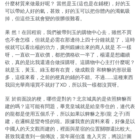
什麼材質來做最好呢？ 當然是玉(這也是在鋪梗)，好的玉
可以帶給人好的氣，甚致，好的玉可以把你體內的濁氣吸
掉，但這些玉就會變的很髒很難看。
果 然！在回程前，我們被帶到玉的購物中心去，雖然不買
也不會怎樣，但就是必需在那邊待上四十分鐘就是了，這時
候就可以看出楊的功力，廣州鍛練出來的商人就是 不一樣
呀，一直砍一直砍價，都把價格砍一半了，楊還是想繼續
砍，真的是比我還適合做採購呀。這購物中心主打什麼呢？
就是玉，黃玉、綠玉都有在賣，做成觀音 和貏貅的形狀最
多，這樣來看，之前的梗真的鋪的不錯。不過……這種東西
我回光華商場買不就好了XD，所以我一樣都沒買呀。
至 於前面說的梗，哪些是對的？北京城真的是依照貏貅而
建的嗎？這可能有問題，畢竟皇城就是給皇帝住的，連代表
的龍都是使用五個爪子，所以如果以貏貅之形(龍 之子)而
建，在邏輯是蠻奇怪的啦。跟據我查的資料來看，好像是以
中國人的天文觀而建的，裡面與星宿的位置關聯還比較大。
甚致我還查到一個傳說，當年羅伯溫 進入天宮，將設計圖