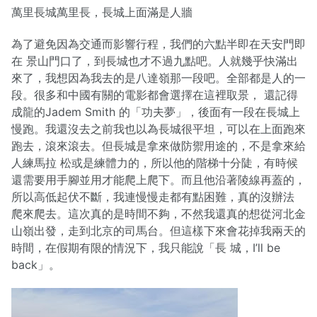
萬里長城萬里長，長城上面滿是人牆
為了避免因為交通而影響行程，我們的六點半即在天安門即
在 景山門口了，到長城也才不過九點吧。人就幾乎快滿出
來了，我想因為我去的是八達嶺那一段吧。全部都是人的一
段。很多和中國有關的電影都會選擇在這裡取景， 還記得
成龍的Jadem Smith 的「功夫夢」，後面有一段在長城上
慢跑。我還沒去之前我也以為長城很平坦，可以在上面跑來
跑去，滾來滾去。但長城是拿來做防禦用途的，不是拿來給
人練馬拉 松或是練體力的，所以他的階梯十分陡，有時候
還需要用手腳並用才能爬上爬下。而且他沿著陵線再蓋的，
所以高低起伏不斷，我連慢慢走都有點困難，真的沒辦法
爬來爬去。這次真的是時間不夠，不然我還真的想從河北金
山嶺出發，走到北京的司馬台。但這樣下來會花掉我兩天的
時間，在假期有限的情況下，我只能說「長 城，I’ll be
back」。