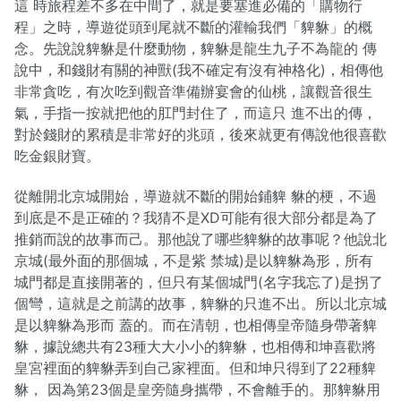
這 時旅程差不多在中間了，就是要塞進必備的「購物行
程」之時，導遊從頭到尾就不斷的灌輸我們「貏貅」的概
念。先說說貏貅是什麼動物，貏貅是龍生九子不為龍的 傳
說中，和錢財有關的神獸(我不確定有沒有神格化)，相傳他
非常貪吃，有次吃到觀音準備辦宴會的仙桃，讓觀音很生
氣，手指一按就把他的肛門封住了，而這只 進不出的傳，
對於錢財的累積是非常好的兆頭，後來就更有傳說他很喜歡
吃金銀財寶。
從離開北京城開始，導遊就不斷的開始鋪貏 貅的梗，不過
到底是不是正確的？我猜不是XD可能有很大部分都是為了
推銷而說的故事而己。那他說了哪些貏貅的故事呢？他說北
京城(最外面的那個城，不是紫 禁城)是以貏貅為形，所有
城門都是直接開著的，但只有某個城門(名字我忘了)是拐了
個彎，這就是之前講的故事，貏貅的只進不出。所以北京城
是以貏貅為形而 蓋的。而在清朝，也相傳皇帝隨身帶著貏
貅，據說總共有23種大大小小的貏貅，也相傳和坤喜歡將
皇宮裡面的貏貅弄到自己家裡面。但和坤只得到了22種貏
貅， 因為第23個是皇旁隨身攜帶，不會離手的。那貏貅用