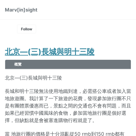
Skip
Skip
Skip
Marv[in]sight
Toggle
to
to
to
Skip
search
primary
content
footer
links
navigation
Follow
北京—(三)長城與明十三陵
概覽
北京—(三)長城與明十三陵
長城和明十三陵無法使用地鐵到達，必需搭公車或者加入當
地旅遊團。我計算了一下旅遊的花費，發現參加旅行團不只
是有團體票優惠而已，景點之間的交通也不會有問題，而且
如果已經習慣中國風味的食物，參加當地旅行團是個好選
擇，但缺點就是會被塞進購物行程就是了。
當 地旅行團的價格是十分混亂從50 rmb到150 rmb都有