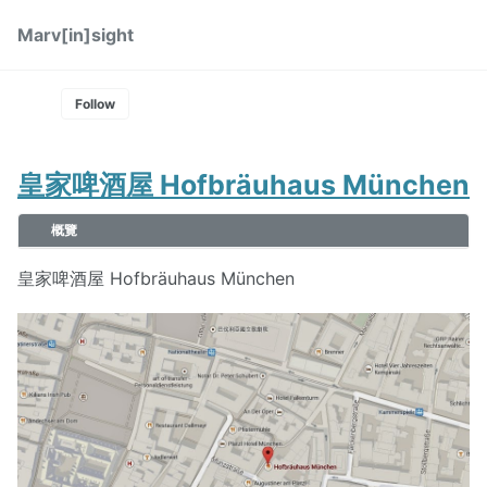
Skip
Skip
Skip
Marv[in]sight
Toggle
to
to
to
Skip
search
primary
content
footer
links
navigation
Follow
皇家啤酒屋 Hofbräuhaus München
概覽
皇家啤酒屋 Hofbräuhaus München