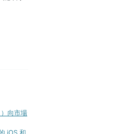
1日）向市場
的 iOS 和