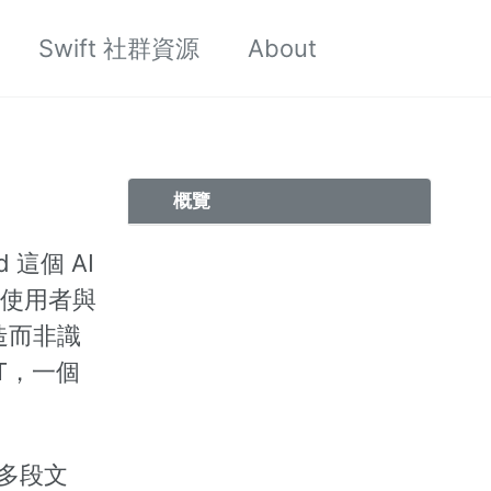
Swift 社群資源
About
Toggle
search
概覽
 這個 AI
在讓使用者與
造而非識
PT，一個
或多段文