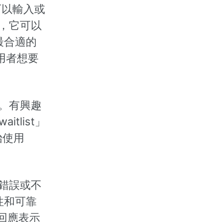
可以輸入或
次，它可以
最合適的
使用者想要
用。有興趣
aitlist」
始使用
答錯誤或不
性和可靠
的回應表示