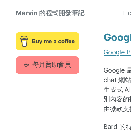
Skip
Skip
Skip
Marvin 的程式開發筆記
H
to
to
to
Skip
primary
content
footer
links
navigation
Goog
Google B
每月贊助會員
Googl
chat 
生成式 A
別內容的技
由微軟支持
Bard