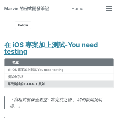
Skip
Skip
Skip
Marvin 的程式開發筆記
Home
Toggle
to
to
to
Tog
Skip
search
primary
content
footer
men
links
navigation
Follow
在 iOS 專案加上測試-You need
testing
概覽
在 iOS 專案加上測試 You need testing
測試金字塔
單元測試的 F.I.R.S.T 原則
「寫程式就像蓋教堂- 當完成之後， 我們就開始祈
禱。」