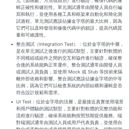
元（如函數、方法或類別）進行驗證，確保代碼的邏
輯正確性和健壯性。單元測試通常由開發人員自行編
寫和執行，並使用各種工具和框架來自動化和簡化測
試過程。單元測試應該佔據金字塔的最大比例，因為
它們可以及時發現和修復代碼中的錯誤，提高代碼質
量和可維護性。
整合測試（Integration Test）：位於金字塔的中層，
是在單元測試之後進行的測試類型，主要針對軟體的
不同模組或組件之間的交互和協作進行驗證，確保整
合後的系統能夠正常運作。整合測試通常由開發人員
或測試人員負責，並使用 Mock 或 Stub 等技術來隔
離外部依賴和影響。整合測試應該佔據金字塔的中等
比例，因為它們可以檢查系統的內部結構和邏輯是否
符合設計規範和需求。
UI Test：位於金字塔的頂層，是最接近真實使用場景
和用戶體驗的測試類型，主要針對軟體的完整功能和
流程進行驗證，確保系統能夠按照預期提供服務。端
對端測試通常由測試人員或用戶代表負責，並使用自