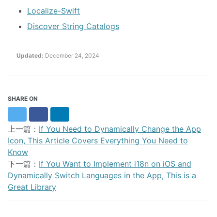
Localize-Swift
Discover String Catalogs
Updated:
December 24, 2024
SHARE ON
Twitter
Facebook
LinkedIn
上一篇：
If You Need to Dynamically Change the App
Icon, This Article Covers Everything You Need to
Know
下一篇：
If You Want to Implement i18n on iOS and
Dynamically Switch Languages in the App, This is a
Great Library