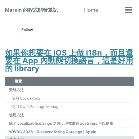
Skip
Skip
Skip
Marvin 的程式開發筆記
Home
Toggle
to
to
to
Tog
Skip
search
primary
content
footer
men
links
navigation
Follow
如果你想要在 iOS 上做 i18n，而且還
要在 App 內動態切換語言，這是好用
的 library
概覽
安裝方法
使用 CocoaPods
使用 Swift Package Manager
使用方法
除了 Localizable.strings 之外，現在還有 xcstrings 可以使用
WWDC 2023 - Discover String Catalogs | Apple