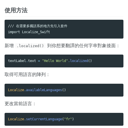
使用方法
/// 在需要多國語系的地方先引入套件

新增
到你想要翻譯的任何字串對象後面：
.localized()
textLabel
.
text
=
"Hello World"
.
localized
()
取得可用語言的陣列：
Localize
.
availableLanguages
()
更改當前語言：
Localize
.
setCurrentLanguage
(
"fr"
)