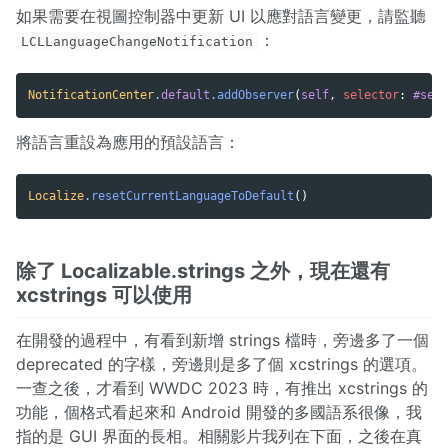
如果需要在視圖控制器中更新 UI 以應對語言變更，請監聽
：
LCLLanguageChangeNotification
NotificationCenter
.
default
.
addObserver
(
self
,
selector
:
#sele
將語言重設為應用的預設語言：
Localize
.
resetCurrentLanguageToDefault
()
除了 Localizable.strings 之外，現在還有
xcstrings 可以使用
在開發的過程中，有看到新增 strings 檔時，旁邊多了一個
deprecated 的字樣，旁邊則是多了個 xcstrings 的選項。
一查之後，才看到 WWDC 2023 時，有推出 xcstrings 的
功能，個格式看起來和 Android 開發的多國語系很像，我
指的是 GUI 界面的長相。相關影片我列在下面，之後在真